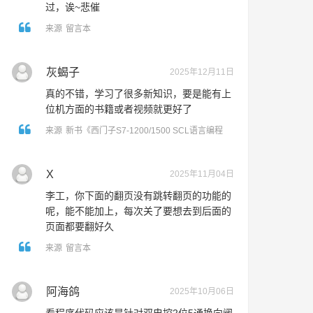
过，诶~悲催
来源
留言本
灰蝎子
2025年12月11日
真的不错，学习了很多新知识，要是能有上
位机方面的书籍或者视频就更好了
来源
新书《西门子S7-1200/1500 SCL语言编程
——从入门到精通》出版啦！
X
2025年11月04日
李工，你下面的翻页没有跳转翻页的功能的
呢，能不能加上，每次关了要想去到后面的
页面都要翻好久
来源
留言本
阿海鸽
2025年10月06日