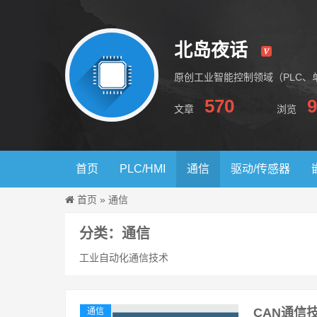
北岛夜话
原创工业智能控制领域（PLC、
570
9
文章
浏览
北岛夜话
首页
PLC/HMI
通信
驱动/传感器
首页
»
通信
分类：通信
工业自动化通信技术
CAN通信
通信