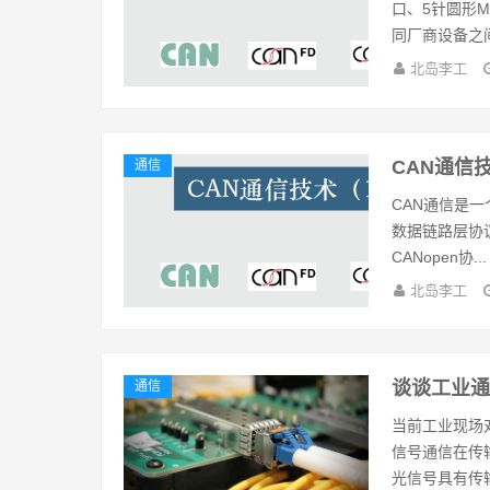
口、5针圆形
同厂商设备之间.
北岛李工
CAN通信
通信
CAN通信是一
数据链路层协
CANopen协...
北岛李工
谈谈工业通信中
通信
当前工业现场
信号通信在传
光信号具有传输