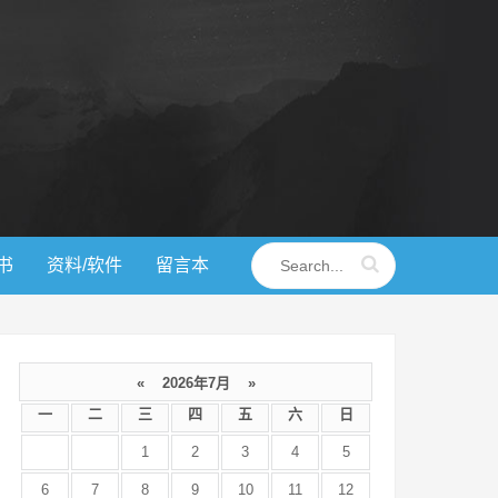
书
资料/软件
留言本
«
2026年7月
»
一
二
三
四
五
六
日
1
2
3
4
5
6
7
8
9
10
11
12