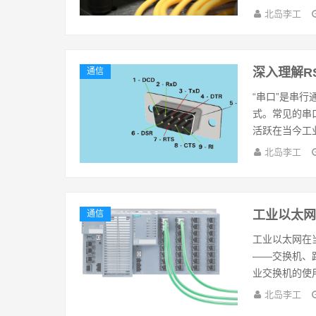
北岛李工
深入理解RS
通信
“串口”是串
式。常见的串口
活跃在当今工业
北岛李工
工业以太
通信
工业以太网在
——交换机、
业交换机的使用
北岛李工