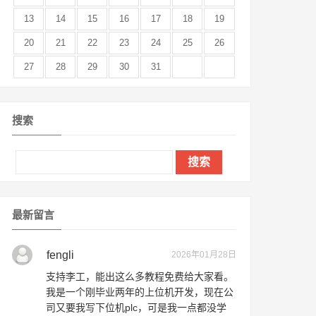
13
14
15
16
17
18
19
20
21
22
23
24
25
26
27
28
29
30
31
搜索
最新留言
fengli
2026年01月28日
支持李工，能出这么多教程免费给大家看。
我是一个刚毕业两年的上位机开发，现在公
司又要我写下位机plc，可是我一点都没学