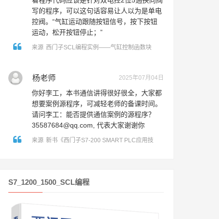
看程序代码应该是针对双电控2位5通换向阀
写的程序，可以这句话容易让人以为是单电
控阀。“气缸运动跟随按钮信号，按下按钮
运动，松开按钮停止；”
来源
西门子SCL编程实例——气缸控制函数块
杨老师
2025年07月04日
你好李工，本书通信讲得很好很全，大家都
想要案例源程序，可减轻老师的备课时间。
请问李工：能否提供通信案例的源程序？
35587684@qq.com, 代表大家谢谢你
来源
新书《西门子S7-200 SMART PLC应用技
术》出版了！
S7_1200_1500_SCL编程