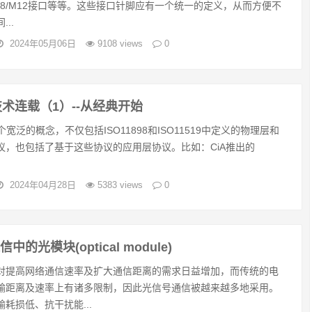
M8/M12接口等等。这些接口针脚应有一个统一的定义，从而方便不
..
2024年05月06日
9108 views
0
技术连载（1）--从经典开始
个宽泛的概念，不仅包括ISO11898和ISO11519中定义的物理层和
议，也包括了基于这些协议的应用层协议。比如：CiA推出的
2024年04月28日
5383 views
0
的光模块(optical module)
对提高网络通信速率及扩大通信距离的需求日益增加，而传统的电
输距离及速率上有诸多限制，因此光信号通信被越来越多地采用。
耗损低、抗干扰能...