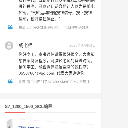
看程序代码应该是针对双电控2位5通换向阀
写的程序，可以这句话容易让人以为是单电
控阀。“气缸运动跟随按钮信号，按下按钮
运动，松开按钮停止；”
来源
西门子SCL编程实例——气缸控制函数块
杨老师
2025年07月04日
你好李工，本书通信讲得很好很全，大家都
想要案例源程序，可减轻老师的备课时间。
请问李工：能否提供通信案例的源程序？
35587684@qq.com, 代表大家谢谢你
来源
新书《西门子S7-200 SMART PLC应用技
术》出版了！
S7_1200_1500_SCL编程