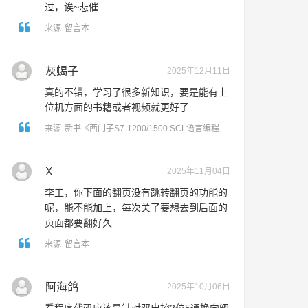
过，诶~悲催
来源
留言本
灰蝎子
2025年12月11日
真的不错，学习了很多新知识，要是能有上
位机方面的书籍或者视频就更好了
来源
新书《西门子S7-1200/1500 SCL语言编程
——从入门到精通》出版啦！
X
2025年11月04日
李工，你下面的翻页没有跳转翻页的功能的
呢，能不能加上，每次关了要想去到后面的
页面都要翻好久
来源
留言本
阿海鸽
2025年10月06日