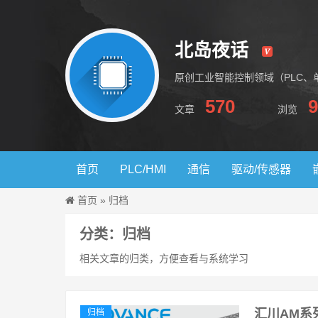
北岛夜话
原创工业智能控制领域（PLC、
570
9
文章
浏览
北岛夜话
首页
PLC/HMI
通信
驱动/传感器
首页
»
归档
分类：归档
相关文章的归类，方便查看与系统学习
汇川AM系
归档