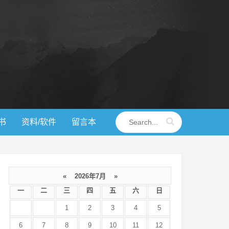
书
资料/软件
留言本
«
2026年7月
»
一
二
三
四
五
六
日
1
2
3
4
5
6
7
8
9
10
11
12