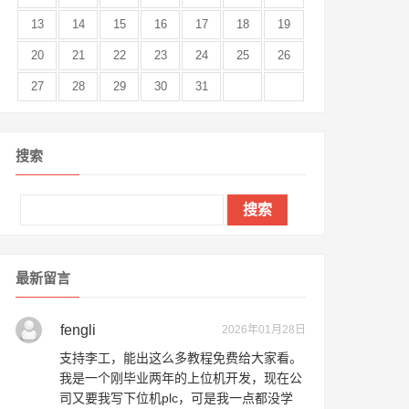
13
14
15
16
17
18
19
20
21
22
23
24
25
26
27
28
29
30
31
搜索
最新留言
fengli
2026年01月28日
支持李工，能出这么多教程免费给大家看。
我是一个刚毕业两年的上位机开发，现在公
司又要我写下位机plc，可是我一点都没学